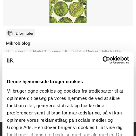
2 formater
Mikrobiologi
Verner Varlund
Herluf Thougaard
René Møller Madsen
Julie Just Munch
An
Fra
Denne hjemmeside bruger cookies
539,95 KR.
Vi bruger egne cookies og cookies fra tredjeparter til at
optimere dit besøg på vores hjemmeside ved at sikre
funktionalitet, generere statistik og huske dine
præferencer samt til brug for markedsføring, så vi kan
optimere vores reklametiltag på sociale medier og
Google Ads. Herudover bruger vi cookies til at vise dig
funktioner til brug i forbindelse med sociale medier. Du