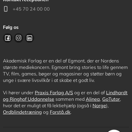
+45 70 24 00 00
Følg os
Akademisk Forlag er en del af Egmont, der er Nordens
største mediekoncern. Egmont bring stories to life gennem
TV, film, games, bøger og magasiner og støtter børn og
unge i svære livsvilkår i at skabe et godt liv.
Vi hører under
Praxis Forlag A/S
og er en del af
Lindhardt
og Ringhof Uddannelse
sammen med
Alinea
,
GoTutor
,
hvor det er muligt at få lektiehjælp (også i
Norge
),
Ordblindetræning
og
Forstå.dk
.