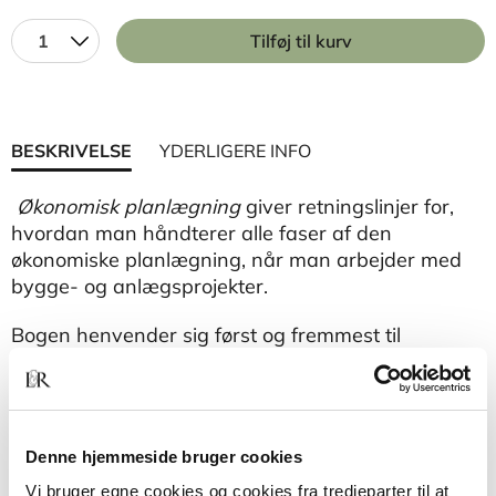
1
Tilføj til kurv
BESKRIVELSE
YDERLIGERE INFO
Økonomisk planlægning
giver retningslinjer for,
hvordan man håndterer alle faser af den
økonomiske planlægning, når man arbejder med
bygge- og anlægsprojekter.
Bogen
henvender sig først og fremmest til
studerende på de videregående uddannelser
inden for bygge- og anlægsområdet. Formålet er
at gøre dem bevidste om nødvendigheden af at
kunne styre økonomien i en byggesag, samt at
Denne hjemmeside bruger cookies
sætte dem i stand til at kunne udføre overslag.
Vi bruger egne cookies og cookies fra tredjeparter til at