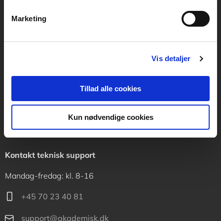
Vognmagergade 11
1120 København K
Marketing
CVR 76351910
Vis detaljer
Kontakt kundeservice
Mandag-fredag: kl. 10-15
Tillad alle cookies
+45 70 23 40 80
Kun nødvendige cookies
info@akademisk.dk
Kontakt teknisk support
Mandag-fredag: kl. 8-16
+45 70 23 40 81
support@akademisk.dk