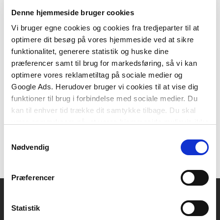
Denne hjemmeside bruger cookies
Vi bruger egne cookies og cookies fra tredjeparter til at
optimere dit besøg på vores hjemmeside ved at sikre
Hardcover
Hardcover
funktionalitet, generere statistik og huske dine
Smart Fysik - arbejdsbog
Smart Fysik - teoribog til
præferencer samt til brug for markedsføring, så vi kan
til adgangskursus og htx
adgangskursus og htx
optimere vores reklametiltag på sociale medier og
Google Ads. Herudover bruger vi cookies til at vise dig
Kristian Bahr
Kristian Bahr
funktioner til brug i forbindelse med sociale medier. Du
kan til enhver tid trække dit samtykke tilbage. Du skal
være opmærksom på, at vores hjemmeside muligvis ikke
129,75 KR.
249,00 KR.
fungerer optimalt, hvis du ikke accepterer cookies eller
Samtykkevalg
tilbagetrækker et samtykke.
Nødvendig
Præferencer
Statistik
Akademisk Forlag