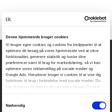
Denne hjemmeside bruger cookies
Vi bruger egne cookies og cookies fra tredjeparter til at
optimere dit besøg på vores hjemmeside ved at sikre
Akademisk Forlag
funktionalitet, generere statistik og huske dine
Vognmagergade 11
præferencer samt til brug for markedsføring, så vi kan
1120 København K
optimere vores reklametiltag på sociale medier og
Google Ads. Herudover bruger vi cookies til at vise dig
CVR 76351910
funktioner til brug i forbindelse med sociale medier. Du
kan til enhver tid trække dit samtykke tilbage. Du skal
være opmærksom på, at vores hjemmeside muligvis ikke
Kontakt kundeservice
fungerer optimalt, hvis du ikke accepterer cookies eller
Samtykkevalg
Mandag-fredag: kl. 10-15
tilbagetrækker et samtykke.
Nødvendig