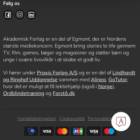
Følg os
Akademisk Forlag er en del af Egmont, der er Nordens
største mediekoncern. Egmont bring stories to life gennem
TV, film, games, bøger og magasiner og støtter børn og
unge i svære livsvilkår i at skabe et godt liv.
Vi hører under
Praxis Forlag A/S
og er en del af
Lindhardt
og Ringhof Uddannelse
sammen med
Alinea
,
GoTutor
,
hvor det er muligt at få lektiehjælp (også i
Norge
),
Ordblindetræning
og
Forstå.dk
.
Subfooter
Handelsbetingelser
Cookiepolitik
Persondatapolitik
menu
Subfooter
payment