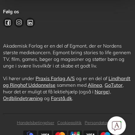
Følg os
Akademisk Forlag er en del af Egmont, der er Nordens
største mediekoncern. Egmont bring stories to life gennem
TV, film, games, bøger og magasiner og støtter børn og
unge i svære livsvilkår i at skabe et godt liv.
Vi hører under
Praxis Forlag A/S
og er en del af
Lindhardt
og Ringhof Uddannelse
sammen med
Alinea
,
GoTutor
,
hvor det er muligt at få lektiehjælp (også i
Norge
),
Ordblindetræning
og
Forstå.dk
.
Subfooter
Handelsbetingelser
Cookiepolitik
Persondatapolitik
menu
Subfooter