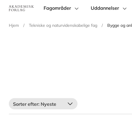
Fagområder
Uddannelser
Main
navigation
Hjem
/
Tekniske og naturvidenskabelige fag
/
Bygge og an
Nyeste