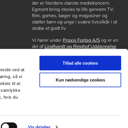
der er Nordens største mediekoncern.
Egmont bring stories to life gennem TV,
film, games, bøger og magasiner og
støtter børn og unge i svære livsvilkår i at
skabe et godt liv.
Vi hører under
Praxis Forlag A/S
og er en
del af
Lindhardt og Ringhof Uddannelse
sammen med
Alinea
,
GoTutor
, hvor det er
muligt at få lektiehjælp (også i
Norge
),
Tillad alle cookies
Ordblindetræning
og
Forstå.dk
.
meside ved at
øring, så vi
Kun nødvendige cookies
kies til at
it samtykke
, hvis du
Vis detaljer