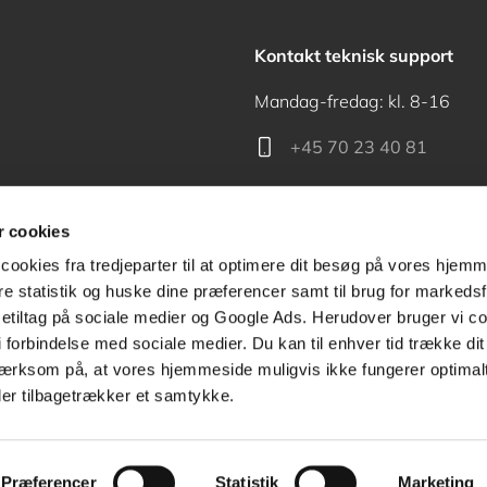
Kontakt teknisk support
Mandag-fredag: kl. 8-16
+45 70 23 40 81
support@akademisk.dk
 cookies
cookies fra tredjeparter til at optimere dit besøg på vores hjem
ere statistik og huske dine præferencer samt til brug for markedsf
tiltag på sociale medier og Google Ads. Herudover bruger vi coo
Kontakt receptionen
g i forbindelse med sociale medier. Du kan til enhver tid trække d
ærksom på, at vores hjemmeside muligvis ikke fungerer optimalt
+45 70 24 00 00
ler tilbagetrækker et samtykke.
Præferencer
Statistik
Marketing