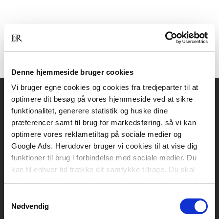
Denne hjemmeside bruger cookies
Vi bruger egne cookies og cookies fra tredjeparter til at
optimere dit besøg på vores hjemmeside ved at sikre
Akademisk Forlag
funktionalitet, generere statistik og huske dine
Vognmagergade 11
præferencer samt til brug for markedsføring, så vi kan
1120 København K
optimere vores reklametiltag på sociale medier og
Google Ads. Herudover bruger vi cookies til at vise dig
CVR 76351910
funktioner til brug i forbindelse med sociale medier. Du
kan til enhver tid trække dit samtykke tilbage. Du skal
være opmærksom på, at vores hjemmeside muligvis ikke
Kontakt kundeservice
fungerer optimalt, hvis du ikke accepterer cookies eller
Samtykkevalg
Mandag-fredag: kl. 10-15
tilbagetrækker et samtykke.
Nødvendig