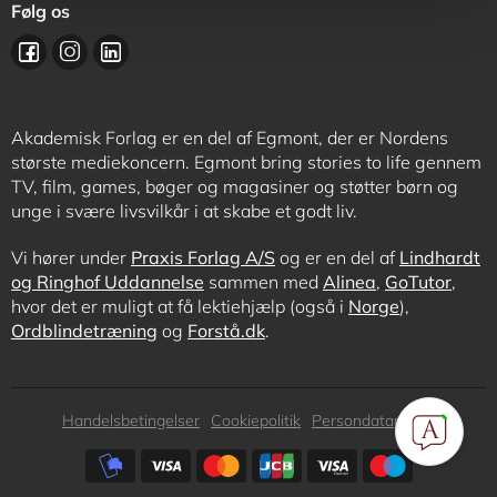
Følg os
Akademisk Forlag er en del af Egmont, der er Nordens
største mediekoncern. Egmont bring stories to life gennem
TV, film, games, bøger og magasiner og støtter børn og
unge i svære livsvilkår i at skabe et godt liv.
Vi hører under
Praxis Forlag A/S
og er en del af
Lindhardt
og Ringhof Uddannelse
sammen med
Alinea
,
GoTutor
,
hvor det er muligt at få lektiehjælp (også i
Norge
),
Ordblindetræning
og
Forstå.dk
.
Subfooter
Handelsbetingelser
Cookiepolitik
Persondatapolitik
menu
Subfooter
payment