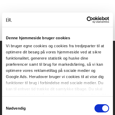
Denne hjemmeside bruger cookies
Vi bruger egne cookies og cookies fra tredjeparter til at
optimere dit besøg på vores hjemmeside ved at sikre
Akademisk Forlag
funktionalitet, generere statistik og huske dine
Vognmagergade 11
præferencer samt til brug for markedsføring, så vi kan
1120 København K
optimere vores reklametiltag på sociale medier og
Google Ads. Herudover bruger vi cookies til at vise dig
CVR 76351910
funktioner til brug i forbindelse med sociale medier. Du
kan til enhver tid trække dit samtykke tilbage. Du skal
være opmærksom på, at vores hjemmeside muligvis ikke
Kontakt kundeservice
fungerer optimalt, hvis du ikke accepterer cookies eller
Samtykkevalg
Mandag-fredag: kl. 10-15
tilbagetrækker et samtykke.
Nødvendig