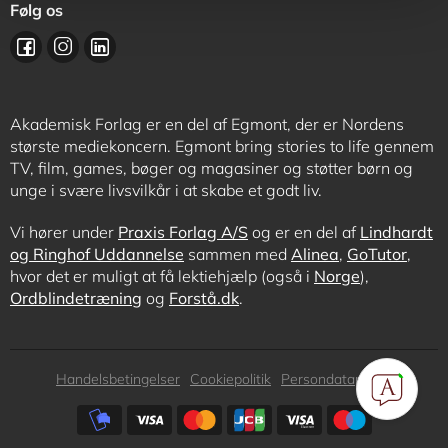
Følg os
Akademisk Forlag er en del af Egmont, der er Nordens
største mediekoncern. Egmont bring stories to life gennem
TV, film, games, bøger og magasiner og støtter børn og
unge i svære livsvilkår i at skabe et godt liv.
Vi hører under
Praxis Forlag A/S
og er en del af
Lindhardt
og Ringhof Uddannelse
sammen med
Alinea
,
GoTutor
,
hvor det er muligt at få lektiehjælp (også i
Norge
),
Ordblindetræning
og
Forstå.dk
.
Subfooter
Handelsbetingelser
Cookiepolitik
Persondatapolitik
menu
Subfooter
payment