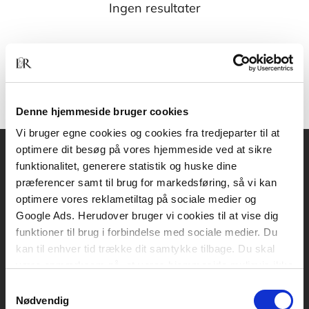
Ingen resultater
Denne hjemmeside bruger cookies
Vi bruger egne cookies og cookies fra tredjeparter til at
optimere dit besøg på vores hjemmeside ved at sikre
funktionalitet, generere statistik og huske dine
Akademisk Forlag
præferencer samt til brug for markedsføring, så vi kan
Vognmagergade 11
optimere vores reklametiltag på sociale medier og
1120 København K
Google Ads. Herudover bruger vi cookies til at vise dig
funktioner til brug i forbindelse med sociale medier. Du
CVR 76351910
kan til enhver tid trække dit samtykke tilbage. Du skal
være opmærksom på, at vores hjemmeside muligvis ikke
Kontakt kundeservice
fungerer optimalt, hvis du ikke accepterer cookies eller
Samtykkevalg
tilbagetrækker et samtykke.
Mandag-fredag: kl. 10-15
Nødvendig