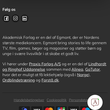
Følg os
Akademisk Forlag er en del af Egmont, der er Nordens
største mediekoncern. Egmont bring stories to life gennem
TV, film, games, bøger og magasiner og støtter børn og
unge i svære livsvilkår i at skabe et godt liv.
Vi hører under
Praxis Forlag A/S
og er en del af
Lindhardt
og Ringhof Uddannelse
sammen med
Alinea
,
GoTutor
,
hvor det er muligt at få lektiehjælp (også i
Norge
),
Ordblindetræning
og
Forstå.dk
.
Subfooter
Handelsbetingelser
Cookiepolitik
Persondatapolitik
menu
Subfooter