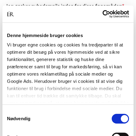
Jeg ønsker nyhedsmails inden for disse fagomåder:
*
Ledelse og organisation
Pædagogik
Skole og læring
Denne hjemmeside bruger cookies
Psykologi og personlig udvikling
Vi bruger egne cookies og cookies fra tredjeparter til at
optimere dit besøg på vores hjemmeside ved at sikre
Socialt arbejde
funktionalitet, generere statistik og huske dine
Teknik og naturvidenskab
præferencer samt til brug for markedsføring, så vi kan
optimere vores reklametiltag på sociale medier og
Google Ads. Herudover bruger vi cookies til at vise dig
Når du trykker 'tilmeld', sender vi dig nyhedsmails med jævne mellemrum om
funktioner til brug i forbindelse med sociale medier. Du
nye fagbøger og lærebøger eller mails med faglig inspiration, invitationer og
kan til enhver tid trække dit samtykke tilbage. Du skal
være opmærksom på, at vores hjemmeside muligvis ikke
gode tilbud.
fungerer optimalt, hvis du ikke accepterer cookies eller
Samtykkevalg
tilbagetrækker et samtykke.
Nødvendig
Du kan se, hvad vi bruger dine oplysninger til, i vores
privatlivspolitik
.
Og du kan læse mere om os og vores bøger på
akademisk.dk