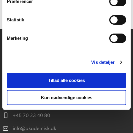
Præferencer
Statistik
Marketing
Akademisk Forlag
Vognmagergade 11
1120 København K
Vis detaljer
CVR 76351910
Tillad alle cookies
Kontakt kundeservice
Kun nødvendige cookies
Mandag-fredag: kl. 10-15
+45 70 23 40 80
info@akademisk.dk