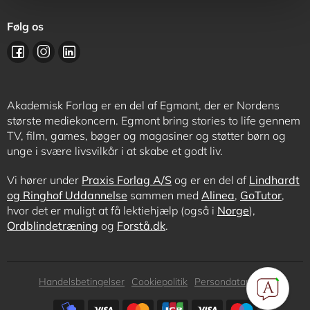
Følg os
Akademisk Forlag er en del af Egmont, der er Nordens
største mediekoncern. Egmont bring stories to life gennem
TV, film, games, bøger og magasiner og støtter børn og
unge i svære livsvilkår i at skabe et godt liv.
Vi hører under
Praxis Forlag A/S
og er en del af
Lindhardt
og Ringhof Uddannelse
sammen med
Alinea
,
GoTutor
,
hvor det er muligt at få lektiehjælp (også i
Norge
),
Ordblindetræning
og
Forstå.dk
.
Subfooter
Handelsbetingelser
Cookiepolitik
Persondatapolitik
menu
Subfooter