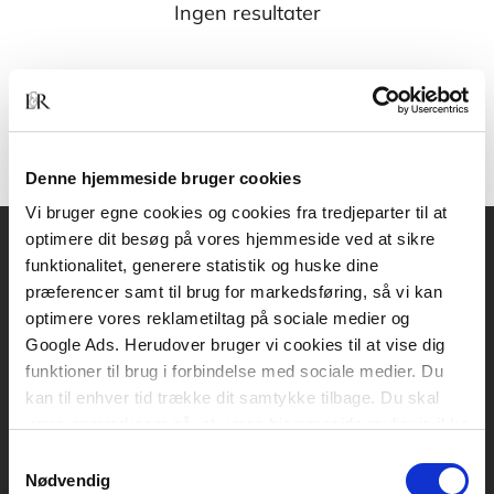
Ingen resultater
Denne hjemmeside bruger cookies
Vi bruger egne cookies og cookies fra tredjeparter til at
optimere dit besøg på vores hjemmeside ved at sikre
funktionalitet, generere statistik og huske dine
Akademisk Forlag
præferencer samt til brug for markedsføring, så vi kan
Vognmagergade 11
optimere vores reklametiltag på sociale medier og
1120 København K
Google Ads. Herudover bruger vi cookies til at vise dig
funktioner til brug i forbindelse med sociale medier. Du
CVR 76351910
kan til enhver tid trække dit samtykke tilbage. Du skal
være opmærksom på, at vores hjemmeside muligvis ikke
Kontakt kundeservice
fungerer optimalt, hvis du ikke accepterer cookies eller
Samtykkevalg
tilbagetrækker et samtykke.
Mandag-fredag: kl. 10-15
Nødvendig