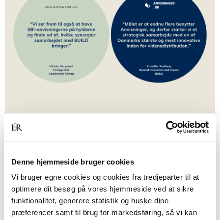
ARTIKEL
Denne hjemmeside bruger cookies
Dansk byggeri skal have højere
Vi bruger egne cookies og cookies fra tredjeparter til at
kvalitet
optimere dit besøg på vores hjemmeside ved at sikre
funktionalitet, generere statistik og huske dine
BFI-ANVISNINGER
FORLAG
præferencer samt til brug for markedsføring, så vi kan
TEKNIK OG NATURVIDENSKAB