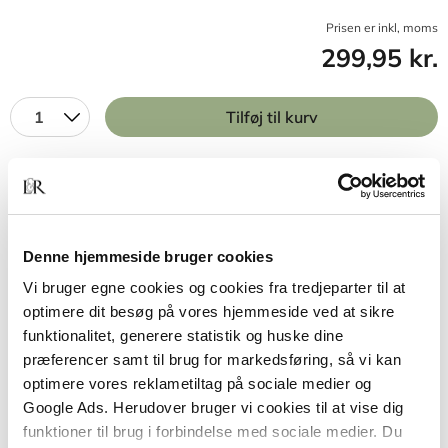
Prisen er inkl, moms
299,95 kr.
1
Tilføj til kurv
BESKRIVELSE
YDERLIGERE INFO
Denne hjemmeside bruger cookies
Sprogvinduet - guiden til dit barns sprogudvikling
er rig på nyttig viden, sjove eksempler fra
Vi bruger egne cookies og cookies fra tredjeparter til at
dagligdagen og fuld af praktiske tips til, hvordan
optimere dit besøg på vores hjemmeside ved at sikre
du giver dit barn den bedst mulige sproglige start i
funktionalitet, generere statistik og huske dine
livet.
præferencer samt til brug for markedsføring, så vi kan
optimere vores reklametiltag på sociale medier og
Sprogvinduet står i de fire første år af barnets liv
Google Ads. Herudover bruger vi cookies til at vise dig
vidt åbent. I denne periode er barnet derfor ekstra
funktioner til brug i forbindelse med sociale medier. Du