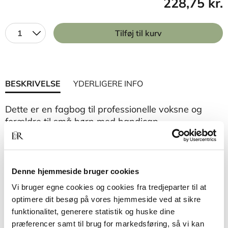
228,75 kr.
1
Tilføj til kurv
BESKRIVELSE
YDERLIGERE INFO
Dette er en fagbog til professionelle voksne og
forældre til små børn med handicap.
Med denne bog i hånden kan fagpersoner hjælpe
endnu flere småbørn med handicap. Bogen vil
komme mange forældre til gode i deres ønske om
Denne hjemmeside bruger cookies
at være aktive samarbejdspartnere i indsatsen
Vi bruger egne cookies og cookies fra tredjeparter til at
omkring deres barn.
optimere dit besøg på vores hjemmeside ved at sikre
funktionalitet, generere statistik og huske dine
Irene Johansson beskriver, hvordan de helt nære
præferencer samt til brug for markedsføring, så vi kan
omsorgspersoner kan tage aktivt del i en tidlig