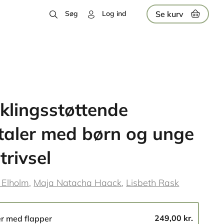
Se kurv
Søg
Log ind
klingsstøttende
aler med børn og unge
trivsel
e Elholm
Maja Natacha Haack
Lisbeth Rask
249,00 kr.
er med flapper