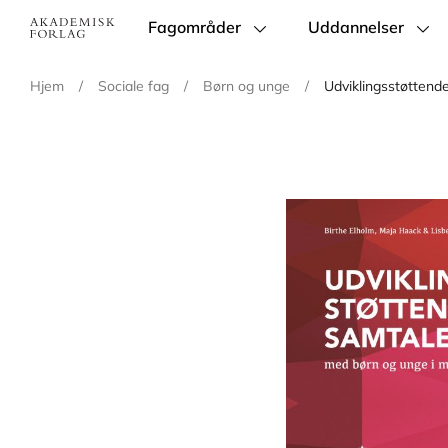
Fagområder
Uddannelser
Main
navigation
Hjem
/
Sociale fag
/
Børn og unge
/
Udviklingsstøttende