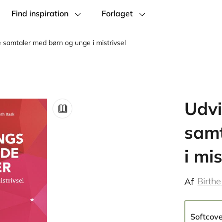
Find inspiration
Forlaget
 samtaler med børn og unge i mistrivsel
Udvi
samt
i mis
Birth
Af
Softcov