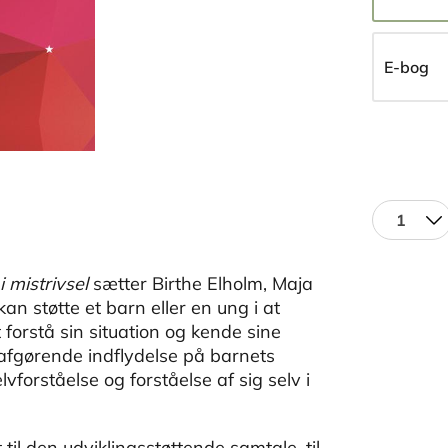
E-bog
1
 mistrivsel
sætter Birthe Elholm, Maja
n støtte et barn eller en ung i at
 forstå sin situation og kende sine
 afgørende indflydelse på barnets
elvforståelse og forståelse af sig selv i
 til den udviklingsstøttende samtale, til