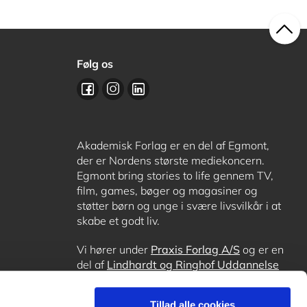
Følg os
Akademisk Forlag er en del af Egmont,
der er Nordens største mediekoncern.
Egmont bring stories to life gennem TV,
film, games, bøger og magasiner og
støtter børn og unge i svære livsvilkår i at
skabe et godt liv.
Vi hører under
Praxis Forlag A/S
og er en
del af
Lindhardt og Ringhof Uddannelse
sammen med
Alinea
,
GoTutor
, hvor det er
muligt at få lektiehjælp (også i
Norge
),
Tillad alle cookies