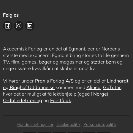
Følg os
Akademisk Forlag er en del af Egmont, der er Nordens
største mediekoncern. Egmont bring stories to life gennem
TV, film, games, bøger og magasiner og støtter børn og
unge i svære livsvilkår i at skabe et godt liv.
Vi hører under
Praxis Forlag A/S
og er en del af
Lindhardt
og Ringhof Uddannelse
sammen med
Alinea
,
GoTutor
,
hvor det er muligt at få lektiehjælp (også i
Norge
),
Ordblindetræning
og
Forstå.dk
.
Subfooter
Handelsbetingelser
Cookiepolitik
Persondatapolitik
menu