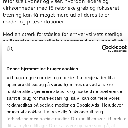
retoriske uvaner og viser, hvordan ledere og
virksomheder med få retoriske greb og fokuseret
træning kan få meget mere ud af deres taler,
møder og præsentationer.
Med en stærk forståelse for erhvervslivets særlige
spilleregler, en musikalsk baggrund og evnen til at
udfordre erhvervsfolk på deres (manglende)
taleevner har Mette Højen derfor skabt en ny
retorisk disciplin: Erhvervsretorik.
Denne hjemmeside bruger cookies
Højens mission er at bringe dyderne fra den
Vi bruger egne cookies og cookies fra tredjeparter til at
klassiske retorik og sensibiliteten og disciplinen fra
optimere dit besøg på vores hjemmeside ved at sikre
musikkens verden ind i erhvervslivets
funktionalitet, generere statistik og huske dine præferencer
konferencesale og mødelokaler.
samt til brug for markedsføring, så vi kan optimere vores
reklametiltag på sociale medier og Google Ads. Herudover
bruger vi cookies til at vise dig funktioner til brug i
forbindelse med sociale medier. Du kan til enhver tid trække
dit samtykke tilbage. Du skal være opmærksom på, at