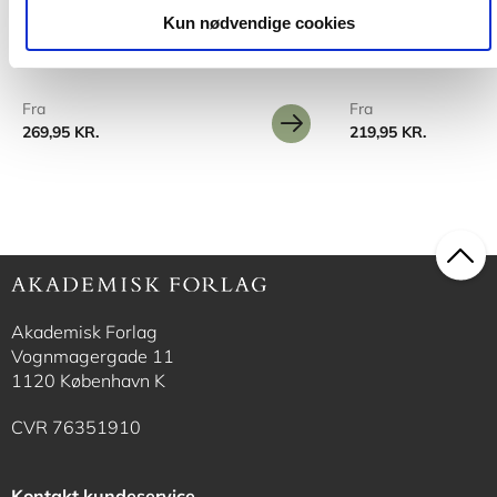
offentlige sektor
Julie Top-Nørgaard
Anj
Kun nødvendige cookies
Peter Hasle
Eva Thoft
Kristian Gylling Olesen
Fra
Fra
269,95 KR.
219,95 KR.
Akademisk Forlag
Vognmagergade 11
1120 København K
CVR 76351910
Kontakt kundeservice