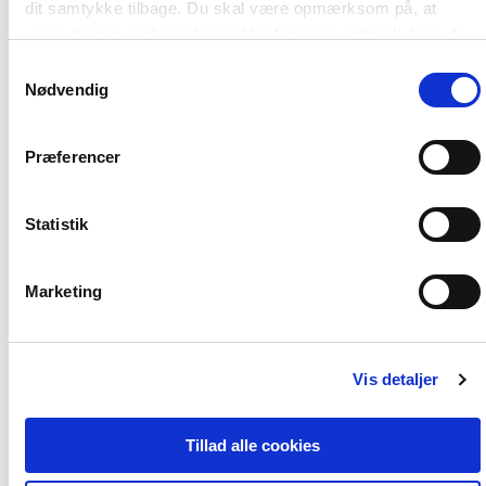
dit samtykke tilbage. Du skal være opmærksom på, at
vores hjemmeside muligvis ikke fungerer optimalt, hvis du
ikke accepterer cookies eller tilbagetrækker et samtykke.
Samtykkevalg
Nødvendig
Af samme forfatter
Præferencer
Statistik
Marketing
Vis detaljer
2 formater
2 formater
Tillad alle cookies
Ledelse med social kapital i den
Ansigterne på gan