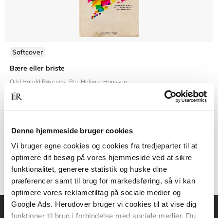
Softcover
Bære eller briste
Odd Harald Røkenes
Per-Halvard Hanssen
Denne hjemmeside bruger cookies
399,95 KR.
Vi bruger egne cookies og cookies fra tredjeparter til at
optimere dit besøg på vores hjemmeside ved at sikre
funktionalitet, generere statistik og huske dine
præferencer samt til brug for markedsføring, så vi kan
optimere vores reklametiltag på sociale medier og
Google Ads. Herudover bruger vi cookies til at vise dig
funktioner til brug i forbindelse med sociale medier. Du