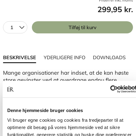
Prisen er inkl, moms
299,95 kr.
1
Tilføj til kurv
BESKRIVELSE
YDERLIGERE INFO
DOWNLOADS
Mange organisationer har indset, at de kan høste
store gevinster ved at overdrage endnu flere
beføjelser og mere ansvar til den enkelte
medarbejder. Og de har empirien på deres side.
Talrige forskningsresultater viser nemlig, at
empowerment kan understøtte alt fra højere
Denne hjemmeside bruger cookies
motivation og trivsel over lavere sygefravær til
Vi bruger egne cookies og cookies fra tredjeparter til at
langt mere effektive arbejdsgange. Hvilke
optimere dit besøg på vores hjemmeside ved at sikre
organisationer vil ikke gerne opnå det?
funktionalitet, generere statistik og huske dine præferencer