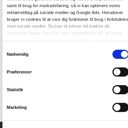
samt til brug for markedsføring, så vi kan optimere vores
Bogen forklarer teorien bag empowerment, og
reklametiltag på sociale medier og Google Ads. Herudover
hvad man som leder skal overveje, inden man
bruger vi cookies til at vise dig funktioner til brug i forbindels
sætter medarbejderne fri. Du får også en konkret
med sociale medier. Du kan til enhver tid trække dit
plan for, hvordan din organisation kan gribe
samtykke tilbage. Du skal være opmærksom på, at vores
processen an i praksis, så I opnår succes med
hjemmeside muligvis ikke fungerer optimalt, hvis du ikke
transformationen. Og undervejs i bogen deler en
accepterer cookies eller tilbagetrækker et samtykke.
lang række virksomheder, der allerede arbejder
Samtykkevalg
Nødvendig
med empowerment, inspirerende erfaringer og
værdifulde råd.
Præferencer
Til bogen hører nogle figurer, der kan downloades
under fanen "Downloads" på siden her.
Statistik
Marketing