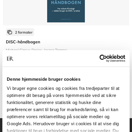
2 formater
DISC-håndbogen
Michael Giroux-Drejer
Jesper Trampe
Fra
Denne hjemmeside bruger cookies
289,95 KR.
Vi bruger egne cookies og cookies fra tredjeparter til at
optimere dit besøg på vores hjemmeside ved at sikre
funktionalitet, generere statistik og huske dine
præferencer samt til brug for markedsføring, så vi kan
optimere vores reklametiltag på sociale medier og
Google Ads. Herudover bruger vi cookies til at vise dig
funktioner til brug i forbindelse med sociale medier. Du