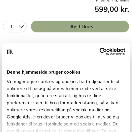
Prisen er inkl, moms
599,00 kr.
1
Tilføj til kurv
BESKRIVELSE
YDERLIGERE INFO
Materialelære for metalindustrien
giver en
Denne hjemmeside bruger cookies
systematisk indføring i strukturen, fremstillingen og
Vi bruger egne cookies og cookies fra tredjeparter til at
bearbejdningen af de gængse materialer, der
optimere dit besøg på vores hjemmeside ved at sikre
bruges inden for metalindustrien. Bogen belyser
funktionalitet, generere statistik og huske dine
både gammelkendte og nyere metaller samt
præferencer samt til brug for markedsføring, så vi kan
legeringer, støbeteknikker, hærdemetoder og
optimere vores reklametiltag på sociale medier og
anvendelsesformål.
Google Ads. Herudover bruger vi cookies til at vise dig
funktioner til brug i forbindelse med sociale medier. Du
Plastmaterialer anvendes til mange formål
kan til enhver tid trække dit samtykke tilbage. Du skal