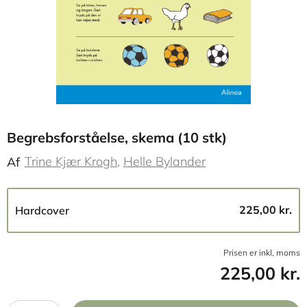
Begrebsforståelse, skema (10 stk)
Trine Kjær Krogh
Helle Bylander
Af
225,00 kr.
Hardcover
Prisen er inkl, moms
225,00 kr.