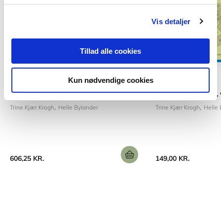
Vis detaljer
Tillad alle cookies
Lærervejledning
Hardcover
Kun nødvendige cookies
Legebaseret læring
Begrebsforståelse, 
Trine Kjær Krogh
Helle Bylander
Trine Kjær Krogh
Helle 
606,25 KR.
149,00 KR.