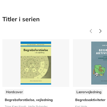
Titler i serien
Hardcover
Lærervejledning
Begrebsforståelse, vejledning
Begrebsaktiviteter
Trine Kjær Krogh
Helle Bylander
Kari Hole