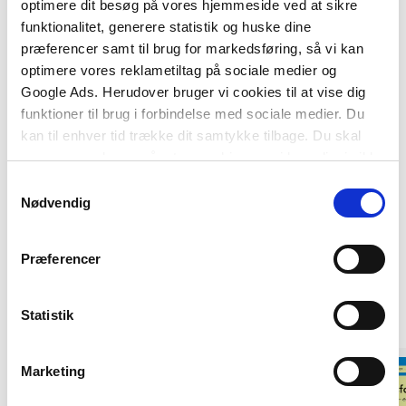
optimere dit besøg på vores hjemmeside ved at sikre
Downloads
funktionalitet, generere statistik og huske dine
Se øvesiden
præferencer samt til brug for markedsføring, så vi kan
Redegørelse for udvikling (norsk udgave)
optimere vores reklametiltag på sociale medier og
Google Ads. Herudover bruger vi cookies til at vise dig
funktioner til brug i forbindelse med sociale medier. Du
kan til enhver tid trække dit samtykke tilbage. Du skal
være opmærksom på, at vores hjemmeside muligvis ikke
fungerer optimalt, hvis du ikke accepterer cookies eller
Samtykkevalg
tilbagetrækker et samtykke.
Nødvendig
Præferencer
Af samme forfatter
Statistik
Marketing