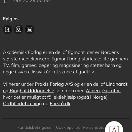
+45 70 24 00 00
Følg os
Akademisk Forlag er en del af Egmont, der er Nordens
største mediekoncern. Egmont bring stories to life gennem
TV, film, games, bøger og magasiner og støtter børn og
unge i svære livsvilkår i at skabe et godt liv.
Vi hører under
Praxis Forlag A/S
og er en del af
Lindhardt
og Ringhof Uddannelse
sammen med
Alinea
,
GoTutor
,
hvor det er muligt at få lektiehjælp (også i
Norge
),
Ordblindetræning
og
Forstå.dk
.
Subfooter
Handelsbetingelser
Cookiepolitik
Persondatapolitik