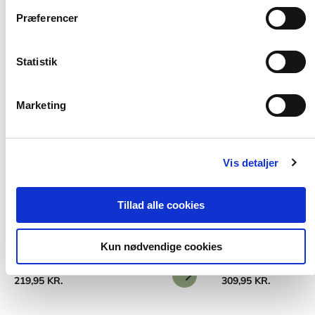
Præferencer
Statistik
Marketing
Vis detaljer
2 formater
2 formater
Legedesign i skole og SFO
Legens magi
Tillad alle cookies
Hanne Hede Jørgensen
Helle Marie Skovbjerg
Lise Hostrup Sønnichse
Kun nødvendige cookies
Fra
Fra
219,95 KR.
309,95 KR.