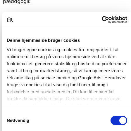
pædagogik.
Bogen udstyrer dig med en række læsemodeller,
som kan støtte dig igennem hele dit studie.
Samtidig introduceres du til pædagogiske
nøglebegreber, som du løbende bør være i dialog
Denne hjemmeside bruger cookies
med.
Vi bruger egne cookies og cookies fra tredjeparter til at
optimere dit besøg på vores hjemmeside ved at sikre
funktionalitet, generere statistik og huske dine præferencer
samt til brug for markedsføring, så vi kan optimere vores
reklametiltag på sociale medier og Google Ads. Herudover
bruger vi cookies til at vise dig funktioner til brug i
forbindelse med sociale medier. Du kan til enhver tid
trække dit samtykke tilbage. Du skal være opmærksom
på, at vores hjemmeside muligvis ikke fungerer optimalt,
Af samme forfatter
hvis du ikke accepterer cookies eller tilbagetrækker et
Samtykkevalg
samtykke.
Nødvendig