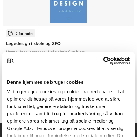
2 formater
Legedesign i skole og SFO
Hanne Hede Jørgensen
Helle Marie Skovbjerg
Fra
Denne hjemmeside bruger cookies
219,95 KR.
Vi bruger egne cookies og cookies fra tredjeparter til at
optimere dit besøg på vores hjemmeside ved at sikre
funktionalitet, generere statistik og huske dine
præferencer samt til brug for markedsføring, så vi kan
optimere vores reklametiltag på sociale medier og
Google Ads. Herudover bruger vi cookies til at vise dig
funktioner til brug i forbindelse med sociale medier. Du