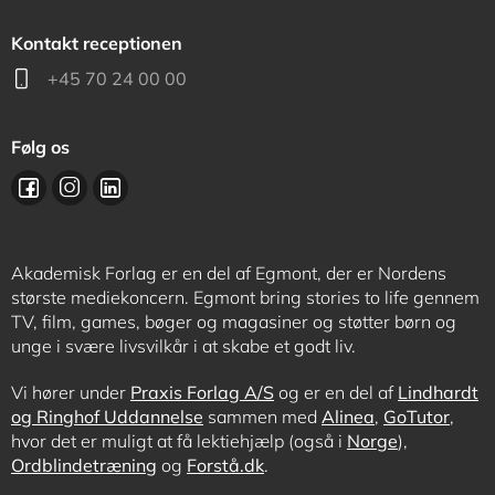
Kontakt receptionen
+45 70 24 00 00
Følg os
Akademisk Forlag er en del af Egmont, der er Nordens
største mediekoncern. Egmont bring stories to life gennem
TV, film, games, bøger og magasiner og støtter børn og
unge i svære livsvilkår i at skabe et godt liv.
Vi hører under
Praxis Forlag A/S
og er en del af
Lindhardt
og Ringhof Uddannelse
sammen med
Alinea
,
GoTutor
,
hvor det er muligt at få lektiehjælp (også i
Norge
),
Ordblindetræning
og
Forstå.dk
.