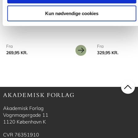
2 formater
2 formater
Litteratur og dannelse
Æstetik og pædago
Kun nødvendige cookies
Martin Blok Johansen
Martin Blok Johansen
Fra
Fra
269,95 KR.
329,95 KR.
Akademisk Forlag
Vognmagergade 11
1120 København K
CVR 76351910