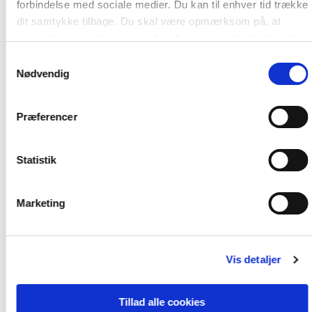
forbindelse med sociale medier. Du kan til enhver tid trække
dit samtykke tilbage. Du skal være opmærksom på, at
vores hjemmeside muligvis ikke fungerer optimalt, hvis du
ikke accepterer cookies eller tilbagetrækker et samtykke.
Samtykkevalg
Nødvendig
Af samme forfatter
Præferencer
Statistik
Marketing
Vis detaljer
Tillad alle cookies