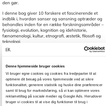
den gør.
I denne bog giver 10 forskere et fascinerende et
indblik i, hvordan sanser og sansning optræder og
behandles inden for en række forskningsområder –
fysiologi, evolution, kognition og idehistorie,
fænomenologi, kultur, etnografi, æstetik, filosofi og
teknologi.
Sansning - mellem mennesket og verden
henvender sig til studerende og forskere på
uddannelser og fag, hvor sanser og sansning
Denne hjemmeside bruger cookies
indgår i studiet, og hvor man ønsker en bredere
Vi bruger egne cookies og cookies fra tredjeparter til at
forståelse af emnet. Men bogen kan læses af alle
optimere dit besøg på vores hjemmeside ved at sikre
med interesse for den store fortælling om vores
funktionalitet, generere statistik og huske dine præferencer
sanser.
samt til brug for markedsføring, så vi kan optimere vores
reklametiltag på sociale medier og Google Ads. Herudover
bruger vi cookies til at vise dig funktioner til brug i