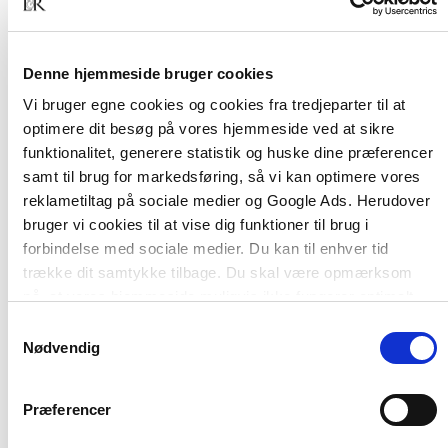
Denne hjemmeside bruger cookies
Vi bruger egne cookies og cookies fra tredjeparter til at
optimere dit besøg på vores hjemmeside ved at sikre
Af samme forfatter
funktionalitet, generere statistik og huske dine præferencer
samt til brug for markedsføring, så vi kan optimere vores
reklametiltag på sociale medier og Google Ads. Herudover
bruger vi cookies til at vise dig funktioner til brug i
forbindelse med sociale medier. Du kan til enhver tid
trække dit samtykke tilbage. Du skal være opmærksom
på, at vores hjemmeside muligvis ikke fungerer optimalt,
hvis du ikke accepterer cookies eller tilbagetrækker et
Samtykkevalg
samtykke.
Nødvendig
Præferencer