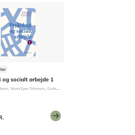
ter
 og socialt arbejde 1
obsen
Mona Kjær Ditlevsen
Godette Walmod
R.