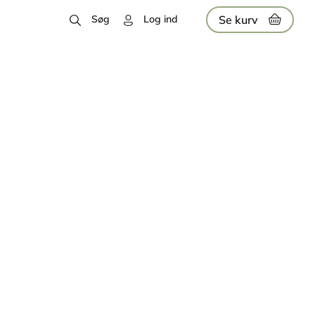
Se kurv
Søg
Log ind