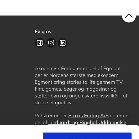
Følg os
Akademisk Forlag er en del af Egmont,
der er Nordens største mediekoncern.
Egmont bring stories to life gennem TV,
film, games, bøger og magasiner og
støtter børn og unge i svære livsvilkår i at
skabe et godt liv.
Vi hører under
Praxis Forlag A/S
og er en
del af
Lindhardt og Ringhof Uddannelse
sammen med
Alinea
,
GoTutor
, hvor det er
muligt at få lektiehjælp (også i
Norge
),