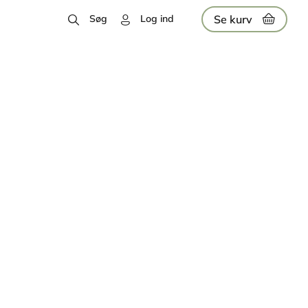
Se kurv
Søg
Log ind