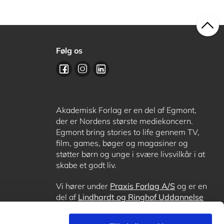
Følg os
Akademisk Forlag er en del af Egmont,
der er Nordens største mediekoncern.
Egmont bring stories to life gennem TV,
film, games, bøger og magasiner og
støtter børn og unge i svære livsvilkår i at
skabe et godt liv.
Vi hører under
Praxis Forlag A/S
og er en
del af
Lindhardt og Ringhof Uddannelse
sammen med
Alinea
,
GoTutor
, hvor det er
muligt at få lektiehjælp (også i
Norge
),