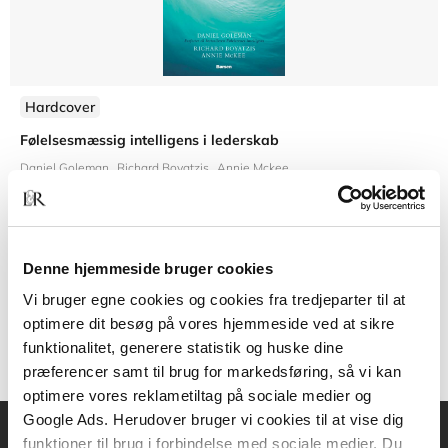
Hardcover
Følelsesmæssig intelligens i lederskab
Daniel Goleman
Richard Boyatzis
Annie Mckee
Denne hjemmeside bruger cookies
399,95 KR.
Vi bruger egne cookies og cookies fra tredjeparter til at
optimere dit besøg på vores hjemmeside ved at sikre
funktionalitet, generere statistik og huske dine
præferencer samt til brug for markedsføring, så vi kan
optimere vores reklametiltag på sociale medier og
Google Ads. Herudover bruger vi cookies til at vise dig
funktioner til brug i forbindelse med sociale medier. Du