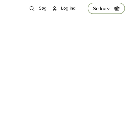
Se kurv
Søg
Log ind