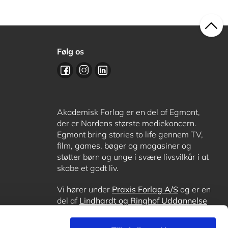
Følg os
Akademisk Forlag er en del af Egmont,
der er Nordens største mediekoncern.
Egmont bring stories to life gennem TV,
film, games, bøger og magasiner og
støtter børn og unge i svære livsvilkår i at
skabe et godt liv.
Vi hører under
Praxis Forlag A/S
og er en
del af
Lindhardt og Ringhof Uddannelse
sammen med
Alinea
,
GoTutor
, hvor det er
muligt at få lektiehjælp (også i
Norge
),