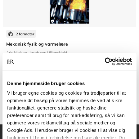
2 formater
Mekanisk fysik og varmelære
Arly Nielsen
Jacob von Lillienskjold
Fra
Denne hjemmeside bruger cookies
269,95 KR.
Vi bruger egne cookies og cookies fra tredjeparter til at
optimere dit besøg på vores hjemmeside ved at sikre
funktionalitet, generere statistik og huske dine
præferencer samt til brug for markedsføring, så vi kan
optimere vores reklametiltag på sociale medier og
Google Ads. Herudover bruger vi cookies til at vise dig
funktioner til brug i forbindelse med sociale medier. Du