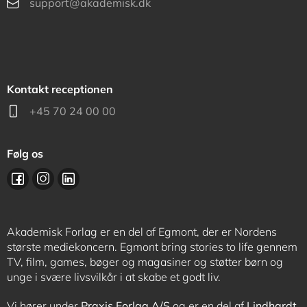
support@akademisk.dk
Kontakt receptionen
+45 70 24 00 00
Følg os
Akademisk Forlag er en del af Egmont, der er Nordens
største mediekoncern. Egmont bring stories to life gennem
TV, film, games, bøger og magasiner og støtter børn og
unge i svære livsvilkår i at skabe et godt liv.
Vi hører under
Praxis Forlag A/S
og er en del af
Lindhardt