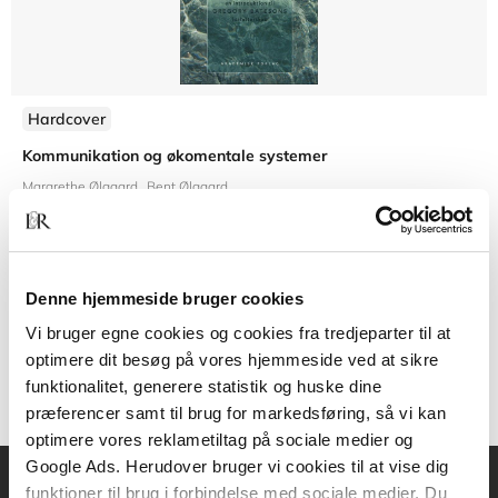
Hardcover
Kommunikation og økomentale systemer
Margrethe Ølgaard
Bent Ølgaard
Denne hjemmeside bruger cookies
399,00 KR.
Vi bruger egne cookies og cookies fra tredjeparter til at
optimere dit besøg på vores hjemmeside ved at sikre
funktionalitet, generere statistik og huske dine
præferencer samt til brug for markedsføring, så vi kan
optimere vores reklametiltag på sociale medier og
Google Ads. Herudover bruger vi cookies til at vise dig
funktioner til brug i forbindelse med sociale medier. Du