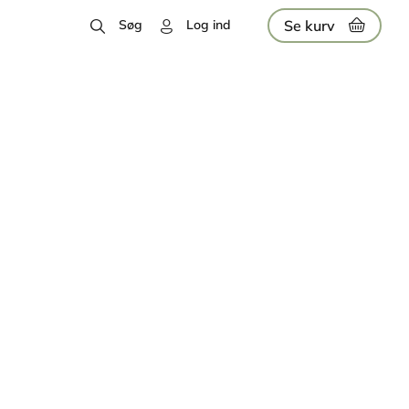
Se kurv
Søg
Log ind