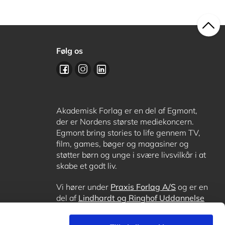
Følg os
Akademisk Forlag er en del af Egmont,
der er Nordens største mediekoncern.
Egmont bring stories to life gennem TV,
film, games, bøger og magasiner og
støtter børn og unge i svære livsvilkår i at
skabe et godt liv.
Vi hører under
Praxis Forlag A/S
og er en
del af
Lindhardt og Ringhof Uddannelse
sammen med
Alinea
,
GoTutor
, hvor det er
muligt at få lektiehjælp (også i
Norge
),