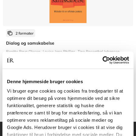
2 formater
Dialog og samskabelse
Birgitte Ravn Olesen
Louise Jane Phillips
Tine Rosenthal Johansen
Fra
Denne hjemmeside bruger cookies
269,95 KR.
Vi bruger egne cookies og cookies fra tredjeparter til at
optimere dit besøg på vores hjemmeside ved at sikre
funktionalitet, generere statistik og huske dine
præferencer samt til brug for markedsføring, så vi kan
optimere vores reklametiltag på sociale medier og
Google Ads. Herudover bruger vi cookies til at vise dig
funktioner til brug i forbindelse med sociale medier. Du