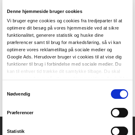
Denne hjemmeside bruger cookies
Vi bruger egne cookies og cookies fra tredjeparter til at
optimere dit besøg på vores hjemmeside ved at sikre
2 formater
funktionalitet, generere statistik og huske dine
Voksenpædagogik
præferencer samt til brug for markedsføring, så vi kan
Bjarne Wahlgren
optimere vores reklametiltag på sociale medier og
Google Ads. Herudover bruger vi cookies til at vise dig
funktioner til brug i forbindelse med sociale medier. Du
Fra
kan til enhver tid trække dit samtykke tilbage. Du skal
219,95 KR.
være opmærksom på, at vores hjemmeside muligvis ikke
fungerer optimalt, hvis du ikke accepterer cookies eller
Samtykkevalg
tilbagetrækker et samtykke.
Nødvendig
Præferencer
Statistik