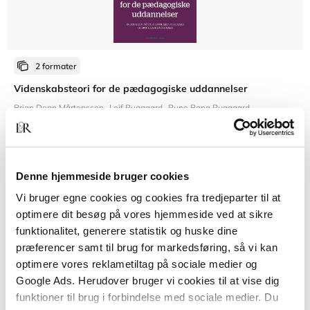
2 formater
Videnskabsteori for de pædagogiske uddannelser
Brian Degn Mårtensson
Leif Puggaard
Rune Bang Puggaard
Fra
Denne hjemmeside bruger cookies
219,95 KR.
Vi bruger egne cookies og cookies fra tredjeparter til at
optimere dit besøg på vores hjemmeside ved at sikre
funktionalitet, generere statistik og huske dine
præferencer samt til brug for markedsføring, så vi kan
optimere vores reklametiltag på sociale medier og
Google Ads. Herudover bruger vi cookies til at vise dig
funktioner til brug i forbindelse med sociale medier. Du