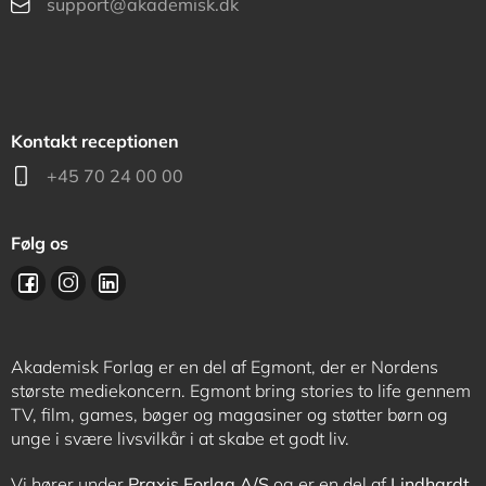
support@akademisk.dk
Kontakt receptionen
+45 70 24 00 00
Følg os
Akademisk Forlag er en del af Egmont, der er Nordens
største mediekoncern. Egmont bring stories to life gennem
TV, film, games, bøger og magasiner og støtter børn og
unge i svære livsvilkår i at skabe et godt liv.
Vi hører under
Praxis Forlag A/S
og er en del af
Lindhardt