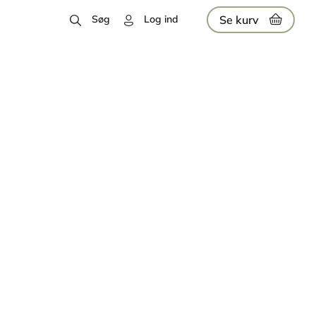
Se kurv
Søg
Log ind