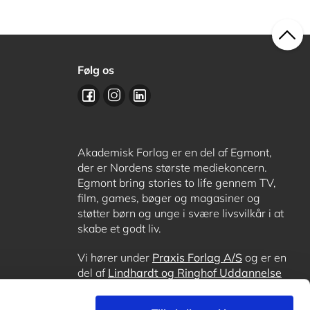
Følg os
Akademisk Forlag er en del af Egmont,
der er Nordens største mediekoncern.
Egmont bring stories to life gennem TV,
film, games, bøger og magasiner og
støtter børn og unge i svære livsvilkår i at
skabe et godt liv.
Vi hører under
Praxis Forlag A/S
og er en
del af
Lindhardt og Ringhof Uddannelse
sammen med
Alinea
,
GoTutor
, hvor det er
muligt at få lektiehjælp (også i
Norge
),