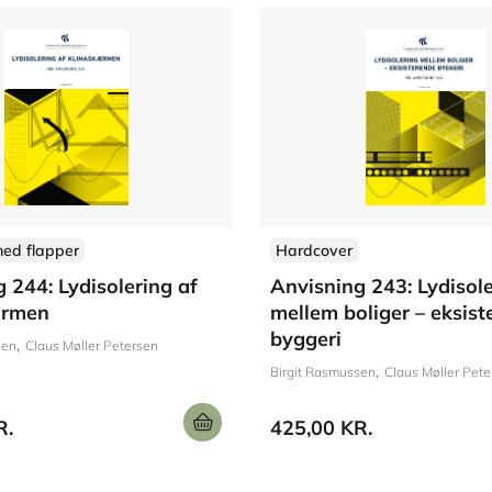
med flapper
Hardcover
 244: Lydisolering af
Anvisning 243: Lydisol
ærmen
mellem boliger – eksis
byggeri
sen
Claus Møller Petersen
Birgit Rasmussen
Claus Møller Pete
R.
425,00 KR.