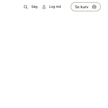
Se kurv
Søg
Log ind