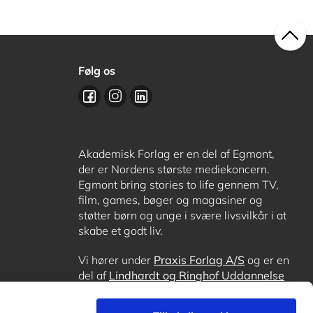
Følg os
Akademisk Forlag er en del af Egmont,
der er Nordens største mediekoncern.
Egmont bring stories to life gennem TV,
film, games, bøger og magasiner og
støtter børn og unge i svære livsvilkår i at
skabe et godt liv.
Vi hører under
Praxis Forlag A/S
og er en
del af
Lindhardt og Ringhof Uddannelse
sammen med
Alinea
,
GoTutor
, hvor det er
muligt at få lektiehjælp (også i
Norge
),