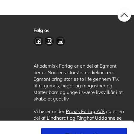
Følg os
Akademisk Forlag er en del af Egmont,
der er Nordens største mediekoncern.
Egmont bring stories to life gennem TV,
film, games, bøger og magasiner og
støtter børn og unge i svære livsvilkår i at
skabe et godt liv.
Vi hører under
Praxis Forlag A/S
og er en
del af
Lindhardt og Ringhof Uddannelse
sammen med
Alinea
,
GoTutor
, hvor det er
muligt at få lektiehjælp (også i
Norge
),