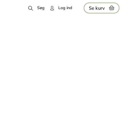
Se kurv
Søg
Log ind