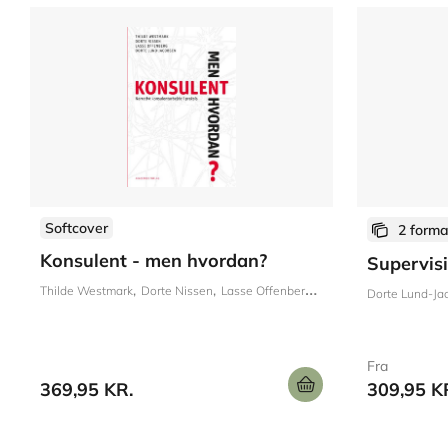
Softcover
2 forma
Konsulent - men hvordan?
Supervis
Thilde Westmark
Dorte Nissen
Lasse Offenberg
Dorte Lund-Jacobsen
Dorte Lund-Ja
Fra
369,95 KR.
309,95 K