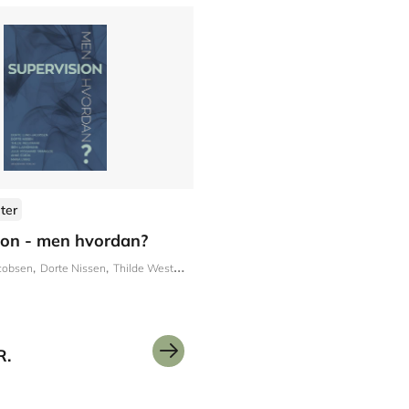
ter
ion - men hvordan?
cobsen
Dorte Nissen
Thilde Westmark
Iben Ljungmann
Julie Rysgaard Tamakl
R.