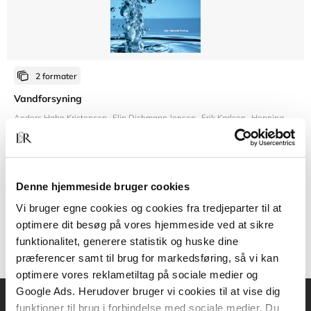
2 formater
Vandforsyning
Anders Hahn Kristensen
Elin Dichmann Jensen
Erik Karlsen
Henning Karlby
Fra
Denne hjemmeside bruger cookies
579,95 KR.
Vi bruger egne cookies og cookies fra tredjeparter til at
optimere dit besøg på vores hjemmeside ved at sikre
funktionalitet, generere statistik og huske dine
præferencer samt til brug for markedsføring, så vi kan
optimere vores reklametiltag på sociale medier og
Google Ads. Herudover bruger vi cookies til at vise dig
funktioner til brug i forbindelse med sociale medier. Du