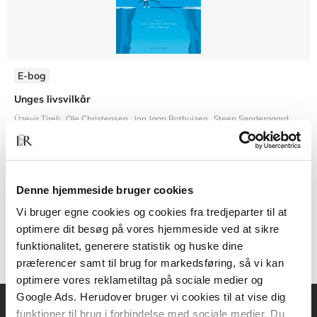
E-bog
Unges livsvilkår
Üzeyir Tireli
Ole Christensen
Jan Jaap Rothuizen
Steen Søndergaard
Bo Mo
Denne hjemmeside bruger cookies
269,95 KR.
Vi bruger egne cookies og cookies fra tredjeparter til at
optimere dit besøg på vores hjemmeside ved at sikre
funktionalitet, generere statistik og huske dine
præferencer samt til brug for markedsføring, så vi kan
optimere vores reklametiltag på sociale medier og
Google Ads. Herudover bruger vi cookies til at vise dig
funktioner til brug i forbindelse med sociale medier. Du