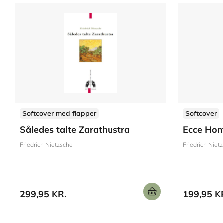
Softcover med flapper
Softcover
Således talte Zarathustra
Ecce Ho
Friedrich Nietzsche
Friedrich Niet
299,95 KR.
199,95 K