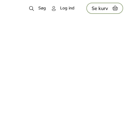
Se kurv
Søg
Log ind