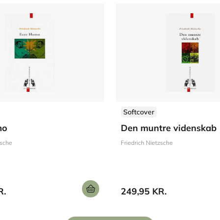
Softcover
mo
Den muntre videnskab
zsche
Friedrich Nietzsche
R.
249,95 KR.