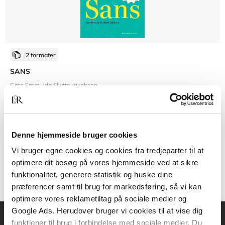
2 formater
SANS
Gitte Frost
Ida Skytte Jakobsen
Fra
Denne hjemmeside bruger cookies
269,95 KR.
Vi bruger egne cookies og cookies fra tredjeparter til at
optimere dit besøg på vores hjemmeside ved at sikre
funktionalitet, generere statistik og huske dine
præferencer samt til brug for markedsføring, så vi kan
optimere vores reklametiltag på sociale medier og
Google Ads. Herudover bruger vi cookies til at vise dig
funktioner til brug i forbindelse med sociale medier. Du