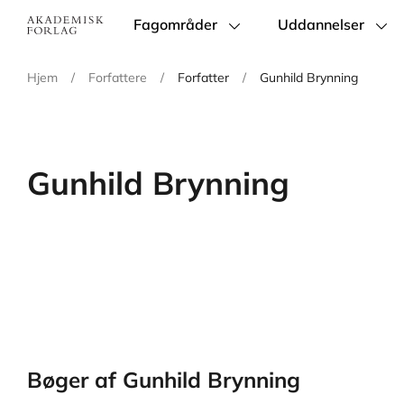
Fagområder
Uddannelser
Main
navigation
Hjem
/
Forfattere
/
Forfatter
/
Gunhild Brynning
Gunhild Brynning
Bøger af Gunhild Brynning