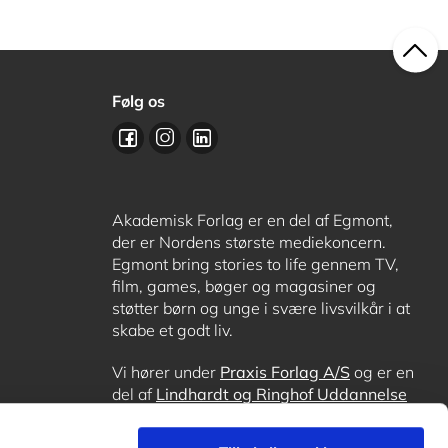
Følg os
Akademisk Forlag er en del af Egmont,
der er Nordens største mediekoncern.
Egmont bring stories to life gennem TV,
film, games, bøger og magasiner og
støtter børn og unge i svære livsvilkår i at
skabe et godt liv.
Vi hører under
Praxis Forlag A/S
og er en
del af
Lindhardt og Ringhof Uddannelse
sammen med
Alinea
,
GoTutor
, hvor det er
muligt at få lektiehjælp (også i
Norge
),