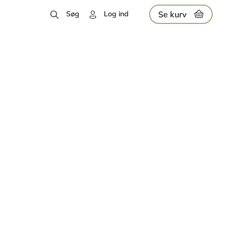
Se kurv
Søg
Log ind