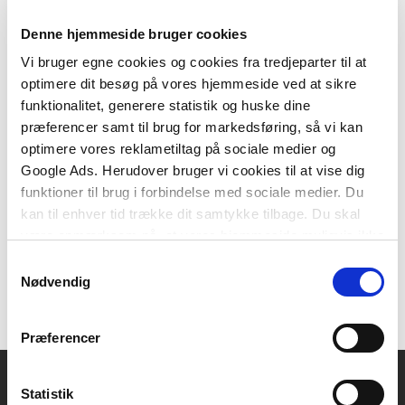
Denne hjemmeside bruger cookies
Vi bruger egne cookies og cookies fra tredjeparter til at
optimere dit besøg på vores hjemmeside ved at sikre
2 formater
funktionalitet, generere statistik og huske dine
Basiskemi til videregående uddannelser
præferencer samt til brug for markedsføring, så vi kan
Helle Nielsen
Thomas Schmidt
optimere vores reklametiltag på sociale medier og
Google Ads. Herudover bruger vi cookies til at vise dig
funktioner til brug i forbindelse med sociale medier. Du
Fra
kan til enhver tid trække dit samtykke tilbage. Du skal
315,00 KR.
være opmærksom på, at vores hjemmeside muligvis ikke
fungerer optimalt, hvis du ikke accepterer cookies eller
Samtykkevalg
tilbagetrækker et samtykke.
Nødvendig
Præferencer
Statistik