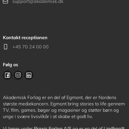
support@akademisk.dk
Kontakt receptionen
+45 70 24 00 00
Følg os
Akademisk Forlag er en del af Egmont, der er Nordens
største mediekoncern. Egmont bring stories to life gennem
TV, film, games, bøger og magasiner og støtter børn og
unge i svære livsvilkår i at skabe et godt liv.
Vi hører under
Praxis Forlag A/S
og er en del af
Lindhardt