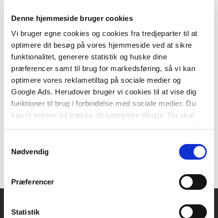
Denne hjemmeside bruger cookies
Vi bruger egne cookies og cookies fra tredjeparter til at
optimere dit besøg på vores hjemmeside ved at sikre
Softcover med flapper
funktionalitet, generere statistik og huske dine
Anvisning 217: Udførelse af bygningsakustiske målinger
præferencer samt til brug for markedsføring, så vi kan
Birgit Rasmussen
Dan Hoffmeyer
Henrik S. Olesen
optimere vores reklametiltag på sociale medier og
Google Ads. Herudover bruger vi cookies til at vise dig
funktioner til brug i forbindelse med sociale medier. Du
kan til enhver tid trække dit samtykke tilbage. Du skal
150,00 KR.
være opmærksom på, at vores hjemmeside muligvis ikke
fungerer optimalt, hvis du ikke accepterer cookies eller
Samtykkevalg
tilbagetrækker et samtykke.
Nødvendig
Præferencer
Statistik