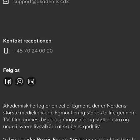
support@akademisk.dk
Kontakt receptionen
+45 70 24 00 00
Følg os
Akademisk Forlag er en del af Egmont, der er Nordens
største mediekoncern. Egmont bring stories to life gennem
TV, film, games, bøger og magasiner og støtter børn og
unge i svære livsvilkår i at skabe et godt liv.
Vi hører under
Praxis Forlag A/S
og er en del af
Lindhardt