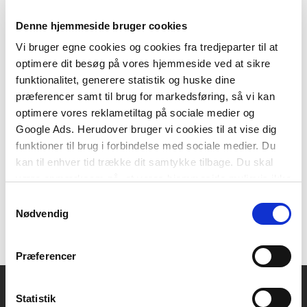
Denne hjemmeside bruger cookies
Vi bruger egne cookies og cookies fra tredjeparter til at
optimere dit besøg på vores hjemmeside ved at sikre
Softcover med flapper
funktionalitet, generere statistik og huske dine
Anvisning 259: Plejeboliger for personer med demens
præferencer samt til brug for markedsføring, så vi kan
Inge Mette Kirkeby
Lone Sigbrand
Annette Bredmose
optimere vores reklametiltag på sociale medier og
Google Ads. Herudover bruger vi cookies til at vise dig
funktioner til brug i forbindelse med sociale medier. Du
kan til enhver tid trække dit samtykke tilbage. Du skal
300,00 KR.
være opmærksom på, at vores hjemmeside muligvis ikke
fungerer optimalt, hvis du ikke accepterer cookies eller
Samtykkevalg
tilbagetrækker et samtykke.
Nødvendig
Præferencer
Statistik